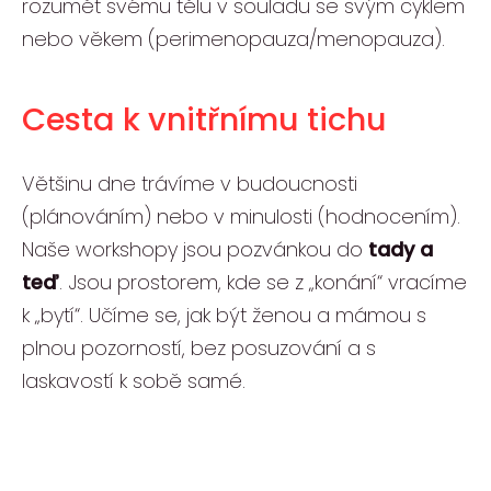
rozumět svému tělu v souladu se svým cyklem
nebo věkem (perimenopauza/menopauza).
Cesta k vnitřnímu tichu
Většinu dne trávíme v budoucnosti
(plánováním) nebo v minulosti (hodnocením).
Naše workshopy jsou pozvánkou do
tady a
teď
. Jsou prostorem, kde se z „konání“ vracíme
k „bytí“. Učíme se, jak být ženou a mámou s
plnou pozorností, bez posuzování a s
laskavostí k sobě samé.